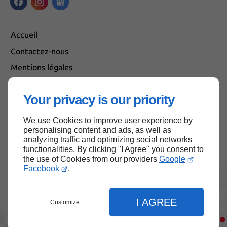
Accueil
Contactez-nous
Mentions légales
Plan du site
Your privacy is our priority
We use Cookies to improve user experience by
Haut de page
personalising content and ads, as well as
analyzing traffic and optimizing social networks
functionalities. By clicking "I Agree" you consent to
the use of Cookies from our providers
Google
Facebook
.
I AGREE
Customize